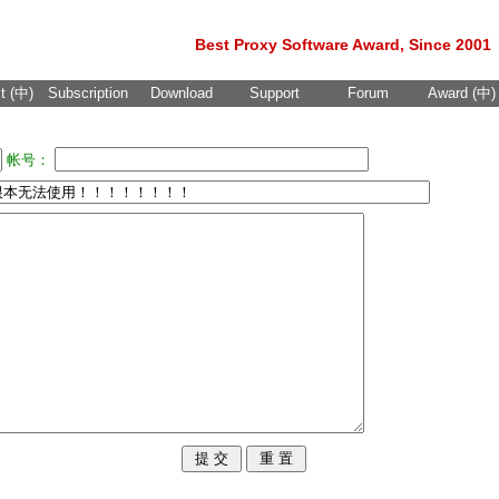
Best Proxy Software Award, Since 2001
t (中)
Subscription
Download
Support
Forum
Award (中)
帐号：