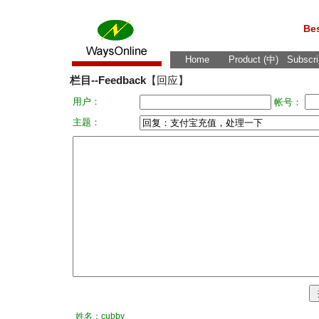
Bes
Home
Product (中)
Subscri
栏目--Feedback
【回应】
用户：
帐号：
主题：
姓名：cubby