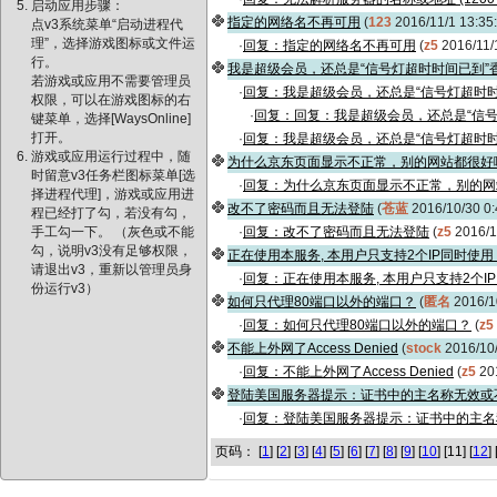
启动应用步骤：
指定的网络名不再可用
(
123
2016/11/1 13:35
点v3系统菜单“启动进程代
理”，选择游戏图标或文件运
·
回复：指定的网络名不再可用
(
z5
2016/11/
行。
我是超级会员，还总是“信号灯超时时间已到”
若游戏或应用不需要管理员
·
回复：我是超级会员，还总是“信号灯超时时
权限，可以在游戏图标的右
·
回复：回复：我是超级会员，还总是“信号
键菜单，选择[WaysOnline]
打开。
·
回复：我是超级会员，还总是“信号灯超时时
游戏或应用运行过程中，随
为什么京东页面显示不正常，别的网站都很好
时留意v3任务栏图标菜单[选
·
回复：为什么京东页面显示不正常，别的网
择进程代理]，游戏或应用进
改不了密码而且无法登陆
(
苍蓝
2016/10/30 0
程已经打了勾，若没有勾，
手工勾一下。 （灰色或不能
·
回复：改不了密码而且无法登陆
(
z5
2016/1
勾，说明v3没有足够权限，
正在使用本服务, 本用户只支持2个IP同时使用
请退出v3，重新以管理员身
·
回复：正在使用本服务, 本用户只支持2个IP
份运行v3）
如何只代理80端口以外的端口？
(
匿名
2016/1
·
回复：如何只代理80端口以外的端口？
(
z5
不能上外网了Access Denied
(
stock
2016/10/
·
回复：不能上外网了Access Denied
(
z5
201
登陆美国服务器提示：证书中的主名称无效或不相
·
回复：登陆美国服务器提示：证书中的主名称无
页码： [
1
] [
2
] [
3
] [
4
] [
5
] [
6
] [
7
] [
8
] [
9
] [
10
] [11] [
12
] 