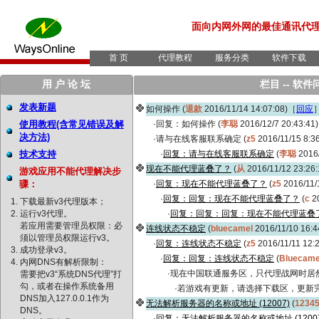
面向内网外网的最佳通讯代
首 页
代理教程
服务分类
软件下载
用 户 论 坛
栏目 -- 软件
发表新题
如何操作 (
退款
2016/11/14 14:07:08)［
回应
使用教程(含常见错误及解
·回复：如何操作 (
李聪
2016/12/7 20:43:41
决方法)
·请与在线客服联系确定 (
z5
2016/11/15 8:3
技术支持
·
回复：请与在线客服联系确定
(
李聪
2016/
现在不能代理蓝叠了？
(
从
2016/11/12 23:26
游戏应用不能代理解决步
骤：
·
回复：现在不能代理蓝叠了？
(
z5
2016/11/
·
回复：回复：现在不能代理蓝叠了？
(
c
20
下载最新v3代理版本；
运行v3代理。
·
回复：回复：回复：现在不能代理蓝叠
若应用需要管理员权限：必
连线状态不稳定
(
bluecamel
2016/11/10 16:
须以管理员权限运行v3。
·
回复：连线状态不稳定
(
z5
2016/11/11 12:
成功登录v3。
·
回复：回复：连线状态不稳定
(
Bluecame
内网DNS有解析限制：
·现在中国联通服务区，只代理战网时居
需要把v3“系统DNS代理”打
勾，或者在操作系统备用
·若游戏有更新，请选择下载区，更新完
DNS加入127.0.0.1作为
无法解析服务器的名称或地址 (12007)
(
1234
DNS。
·
回复：无法解析服务器的名称或地址 (12007