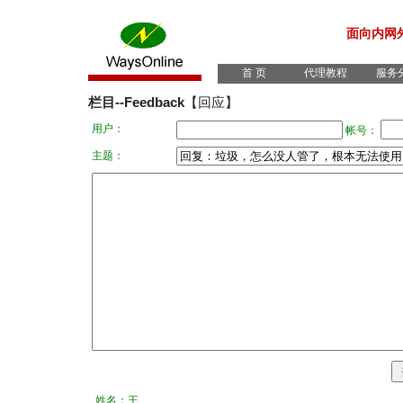
面向内网
首 页
代理教程
服务
栏目--Feedback
【回应】
用户：
帐号：
主题：
姓名：王