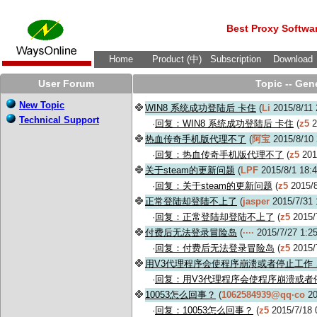
Best Proxy Softwa
Home
Product (中)
Subscription
Download
User Forum
Topic -- Gen
New Topic
WIN8 系统成功登陆后 卡住
(
Li
2015/8/11 
Technical Support
·
回复：WIN8 系统成功登陆后 卡住
(
z5
2
热血传奇手机版代理不了
(
阿宝
2015/8/10 
·
回复：热血传奇手机版代理不了
(
z5
201
关于steam的更新问题
(
LPF
2015/8/1 18:
·
回复：关于steam的更新问题
(
z5
2015/8
正常登陆却登陆不上了
(
jasper
2015/7/31 
·
回复：正常登陆却登陆不上了
(
z5
2015/
付费后无法登录冒险岛
(
····
2015/7/27 1:2
·
回复：付费后无法登录冒险岛
(
z5
2015/
用V3代理程序会使程序崩溃或者停止工作
·
回复：用V3代理程序会使程序崩溃或者
10053怎么回事？
(
1062584939@qq·co
20
·
回复：10053怎么回事？
(
z5
2015/7/18 