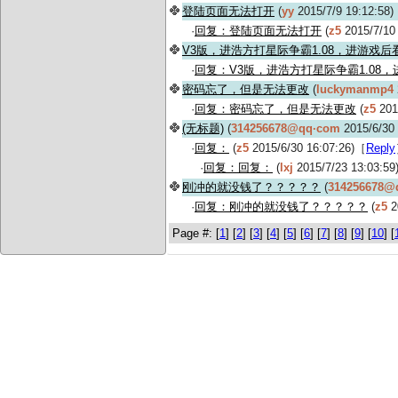
登陆页面无法打开
(
yy
2015/7/9 19:12:58
·
回复：登陆页面无法打开
(
z5
2015/7/10
V3版，进浩方打星际争霸1.08，进游戏
·
回复：V3版，进浩方打星际争霸1.08
密码忘了，但是无法更改
(
luckymanmp4
·
回复：密码忘了，但是无法更改
(
z5
201
(无标题)
(
314256678@qq·com
2015/6/30
·
回复：
(
z5
2015/6/30 16:07:26)［
Reply
·
回复：回复：
(
lxj
2015/7/23 13:03:5
刚冲的就没钱了？？？？？
(
314256678@
·
回复：刚冲的就没钱了？？？？？
(
z5
2
Page #: [
1
] [
2
] [
3
] [
4
] [
5
] [
6
] [
7
] [
8
] [
9
] [
10
] [