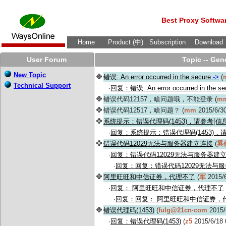
Best Proxy Softwa
Home
Product (中)
Subscription
Download
User Forum
Topic -- Gen
New Topic
错误: An error occurred in the secure
->
(
Technical Support
·
回复：错误: An error occurred in the se
错误代码12157，啥问题哦，不能登录 (
m
错误代码12517，啥问题？ (
mm
2015/6/3
系统提示：错误代理码(1453)，请参考[
·
回复：系统提示：错误代理码(1453)，
错误代码12029无法与服务器建立连接
(
奚
·
回复：错误代码12029无法与服务器建
·
回复：回复：错误代码12029无法与
阿里旺旺和中信证券，代理不了
(
军
2015/6
·
回复： 阿里旺旺和中信证券，代理不了
·
回复：回复： 阿里旺旺和中信证券，
错误代理码(1453)
(
fulg@21cn·com
2015/
·
回复：错误代理码(1453)
(
z5
2015/6/18 