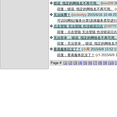
错误: 指定的网络名不再可用。
(
kim209
20
·
回复：错误: 指定的网络名不再可用。
(
无法续费？
(
victorfyy
2015/6/16 10:49:2
·
可访问网站[服务分类]选择服务类型进
点击登陆 无法登陆 也没错误日志
(
218775
·
回复：点击登陆 无法登陆 也没错误日志
无法登录 ，错误: 指定的网络名不再可用
·
回复：无法登录 ，错误: 指定的网络名
香港服务区没了？
(
小周
2015/6/8 13:52:
·
回复：香港服务区没了？
(
z5
2015/6/8 
Page #: [
1
] [
2
] [
3
] [
4
] [
5
] [
6
] [
7
] [
8
] [
9
] [
10
] [