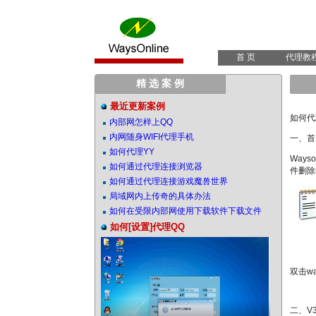
首 页
代理教
精 选 案 例
最近更新案例
如何代
内部网怎样上QQ
内网随身WIFI代理手机
一、首先
如何代理YY
Ways
如何通过代理连接浏览器
件删除
如何通过代理连接游戏魔兽世界
局域网内上传奇的具体办法
如何在受限内部网使用下载软件下载文件
如何[设置]代理QQ
双击w
二、V