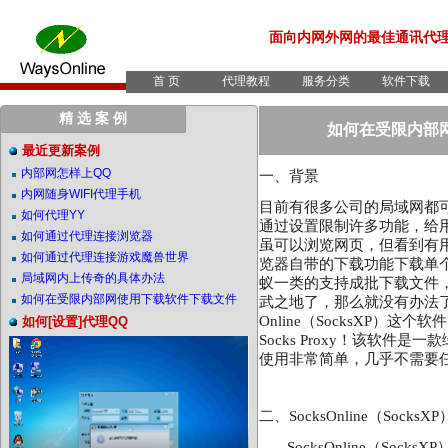
面向内网外网的最佳通讯代
首 页
代理教程
服务分类
软件下载
精 选 案 例
如何在受限内部
最近更新案例
内部网怎样上QQ
一、背景
内网随身WIFI代理手机
目前有很多公司的局域网都
如何代理YY
通过设置限制许多功能，给
如何通过代理连接浏览器
虽可以浏览网页，但看到有
如何通过代理连接游戏魔兽世界
览器自带的下载功能下载单
局域网内上传奇的具体办法
蚁一类的支持成批下载文件
如何在受限内部网使用下载软件下载文件
武之地了，那么就没有办法了
Online
（
SocksXP）
这个软件
如何[设置]代理QQ
Socks Proxy！该软件是一
使用非常简单，几乎不需要
二、
SocksOnline（Socks
SocksOnline（SocksXP