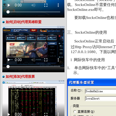
载。SocksOnline不需
SocksOnline.exe即可。
要卸载
SocksOnli
如何[启动]代理英雄联盟
三、
SocksOnline的使用
SocksOnline正常启
过Http Proxy访问Interne
127.0.0.1:1080。下
l
网际快车中的使用
1.
单击网际快车中的“工具
示。
如何[添加]代理股票