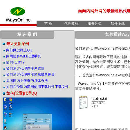
面向内网外网的最佳通讯代
首 页
代理教程
服务分类
软件下载
精 选 案 例
如何通过Way
最近更新案例
如何通过代理Waysonline连接游
内部网怎样上QQ
内网随身WIFI代理手机
现在很多内网都限制了游戏的连接，下面给
高效编码，结合最新网络技术，已包含S
如何代理YY
行复杂的代理设置，即实现应用和
如何通过代理连接浏览器
如何通过代理连接游戏魔兽世界
一、首先运行Waysonline.exe程
局域网内上传奇的具体办法
Waysonline V3.1不需要任何
如何在受限内部网使用下载软件下载文件
该文件删除即可。
如何[设置]代理QQ