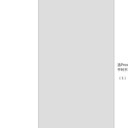
选Pr
平时不
（１）．