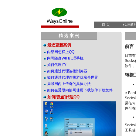
首 页
代理教
精 选 案 例
最近更新案例
前言
内部网怎样上QQ
目前有
内网随身WIFI代理手机
Soc
如何代理YY
软件，
如何通过代理连接浏览器
转接
如何通过代理连接游戏魔兽世界
局域网内上传奇的具体办法
如何在受限内部网使用下载软件下载文件
e-B
如何[设置]代理QQ
Soc
需任何
件可在
Soc
工具使