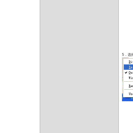
5．选择e