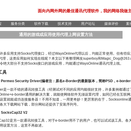
面向内网外网的最佳通讯代理软件，我的网络我做
程
服务分类
软件下载
技术支持
用户论坛
媒体评价
案
通用的游戏或应用使用代理上网设置方法
许多应用支持Socks代理接口，经过WaysOnline代理以后，均能正常使用。但有些
ks代理，这类应用如何实现在线呢？本文以下将整理网友superboy和Magic_Dog@
令绝大部分不支持Socks接口的游戏应用，均能通过WaysOnline通讯代理上线。
工具
Permeo Security Driver(编者注：原名e-Border的最新版本，简称PSD，e-bo
order是一款不错的通讯转接工具（经测试对不同的应用均能很好支持，许多案例都通过了
ksOnline+e-border通用的解决方案，就能使网络软件无须设置代理，如同已经在互联网
设置就能成功连接服务器！不用不知道，一用更奇妙！更厉害的在于，Socksonline通
各大下载网站下载，部分网站还提供了安装序列号。
SocksCap32 V2
ksCap32是另一款通讯转接工具，对于e-border用不了的用户，也可以试试该工
用设置方法，这里不再叙述。