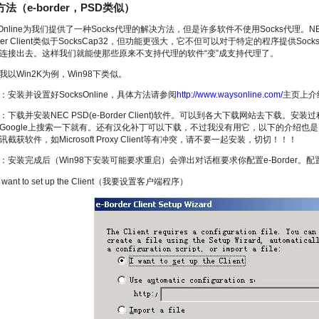
法（e-border，PSD类似）
sOnline为我们提供了一种Socks代理的解决方法，但是许多软件不使用Socks代理。NEC 
order Client类似于SocksCap32，但功能更强大，它不但可以对于特定的程序提
连接出去。这样我们就能使那些原来不支持代理的软件“变”成支持代理了。
我以Win2K为例，Win98下类似。
：安装并设置好SocksOnline，具体方法请参阅
http://www.waysonline.com/
主页上介绍
：下载并安装NEC PSD(e-Border Client)软件。可以到各大下载网站去下载。
Google上搜索一下就有。还有汉化补丁可以下载，不过我没有用它，以下的介绍也是以英文版为
截获软件，如Microsoft Proxy Client等有冲突，请不要一起安装，切切！
！
！
：安装完成后（Win98下安装可能要求重启）会弹出对话框要求你配置e-Border。
I want to set up the Client（我要设置客户端程序）