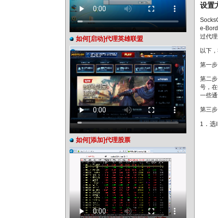
设置方
Sock
e-B
过代理
如何[启动]代理英雄联盟
以下，
第一步
第二步
号，在
一些通讯
第三步
．选
1
如何[添加]代理股票